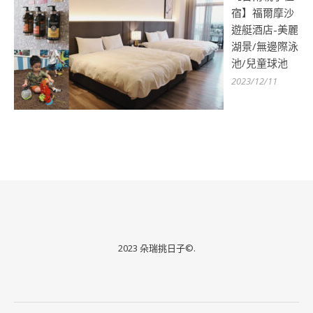
宿】福爾摩沙
遊艇酒店-美麗
湖景/無邊際泳
池/兒童球池
2023/12/11
2023 朵瑞挑日子©.