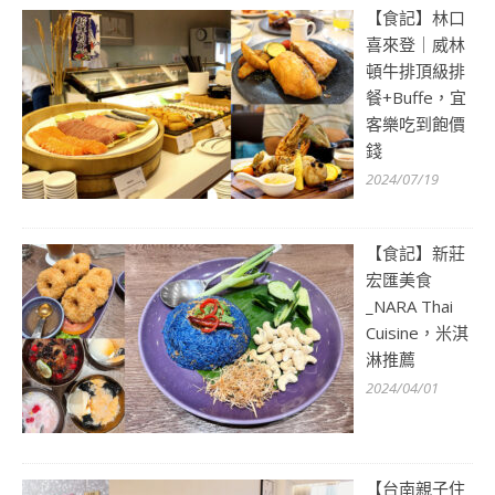
【食記】林口
喜來登｜威林
頓牛排頂級排
餐+Buffe，宜
客樂吃到飽價
錢
2024/07/19
【食記】新莊
宏匯美食
_NARA Thai
Cuisine，米淇
淋推薦
2024/04/01
【台南親子住