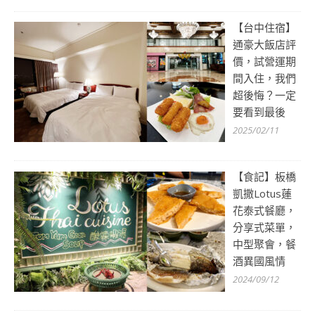
【台中住宿】
通豪大飯店評
價，試營運期
間入住，我們
超後悔？一定
要看到最後
2025/02/11
【食記】板橋
凱撒Lotus蓮
花泰式餐廳，
分享式菜單，
中型聚會，餐
酒異國風情
2024/09/12