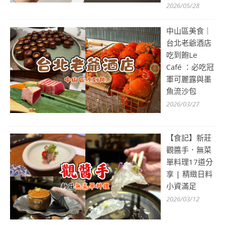
2026/05/28
中山區美食｜
台北老爺酒店
吃到飽Le
Café ：必吃冠
軍可麗露與墨
魚流沙包
2026/03/27
【食記】新莊
觀醬手．無菜
單料理17道分
享 | 精緻日料
小資滿足
2026/03/12