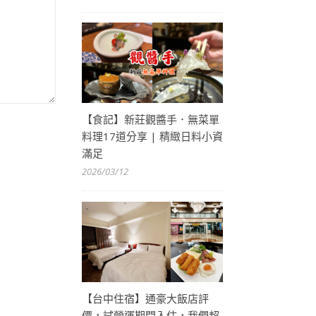
【食記】新莊觀醬手．無菜單
料理17道分享 | 精緻日料小資
滿足
2026/03/12
【台中住宿】通豪大飯店評
價，試營運期間入住，我們超