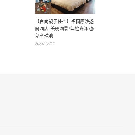
【台南親子住宿】福爾摩沙遊
艇酒店-美麗湖景/無邊際泳池/
兒童球池
2023/12/11