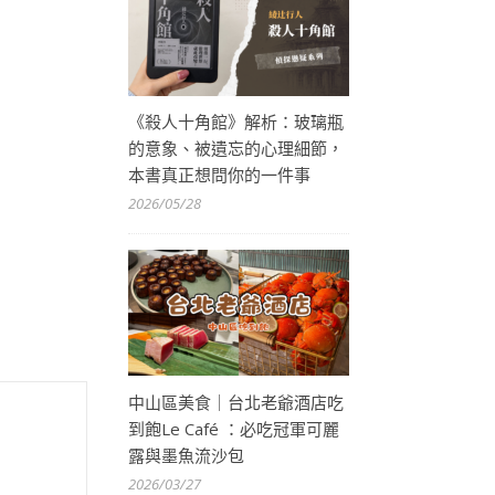
《殺人十角館》解析：玻璃瓶
的意象、被遺忘的心理細節，
本書真正想問你的一件事
2026/05/28
中山區美食｜台北老爺酒店吃
到飽Le Café ：必吃冠軍可麗
露與墨魚流沙包
2026/03/27