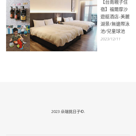
【台南親子住
宿】福爾摩沙
遊艇酒店-美麗
湖景/無邊際泳
池/兒童球池
2023/12/11
2023 朵瑞挑日子©.