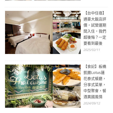
【台中住宿】
通豪大飯店評
價，試營運期
間入住，我們
超後悔？一定
要看到最後
2025/02/11
【食記】板橋
凱撒Lotus蓮
花泰式餐廳，
分享式菜單，
中型聚會，餐
酒異國風情
2024/09/12