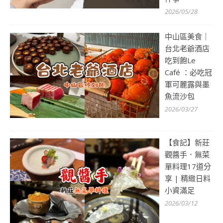
2026/05/28
中山區美食｜
台北老爺酒店
吃到飽Le
Café ：必吃冠
軍可麗露與墨
魚流沙包
2026/03/27
【食記】新莊
觀醬手．無菜
單料理17道分
享 | 精緻日料
小資滿足
2026/03/12