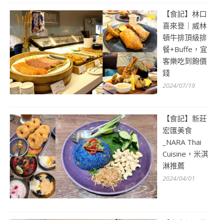
【食記】林口
喜來登｜威林
頓牛排頂級排
餐+Buffe，宜
客樂吃到飽價
錢
2024/07/19
【食記】新莊
宏匯美食
_NARA Thai
Cuisine，米淇
淋推薦
2024/04/01