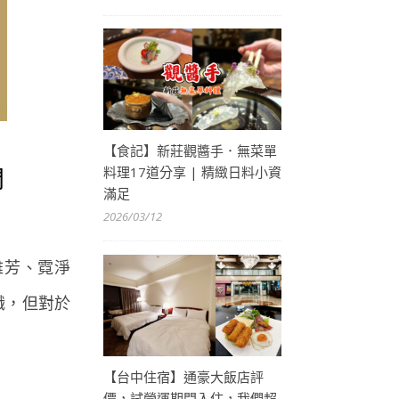
【食記】新莊觀醬手．無菜單
料理17道分享 | 精緻日料小資
門
滿足
2026/03/12
雅芳、霓淨
職，但對於
【台中住宿】通豪大飯店評
價，試營運期間入住，我們超