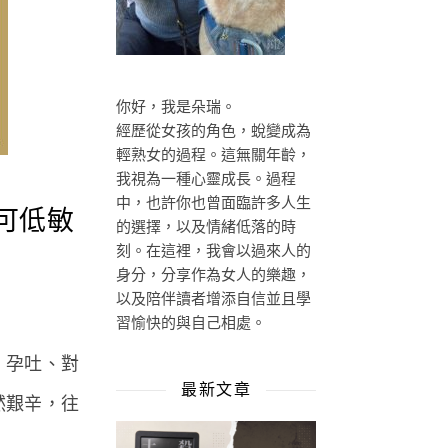
你好，我是朵瑞。
經歷從女孩的角色，蛻變成為
輕熟女的過程。這無關年齡，
我視為一種心靈成長。過程
中，也許你也曾面臨許多人生
可低敏
的選擇，以及情緒低落的時
刻。在這裡，我會以過來人的
身分，分享作為女人的樂趣，
以及陪伴讀者增添自信並且學
習愉快的與自己相處。
、孕吐、對
最新文章
然艱辛，往