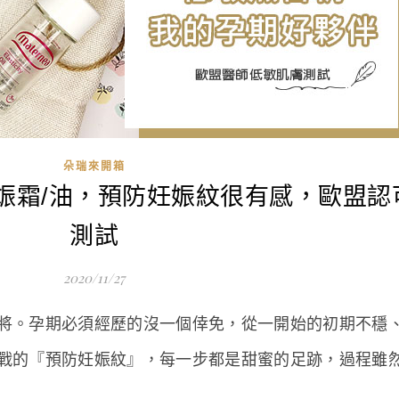
朵瑞來開箱
娠霜/油，預防妊娠紋很有感，歐盟認
測試
2020/11/27
將。孕期必須經歷的沒一個倖免，從一開始的初期不穩
戰的『預防妊娠紋』，每一步都是甜蜜的足跡，過程雖
.