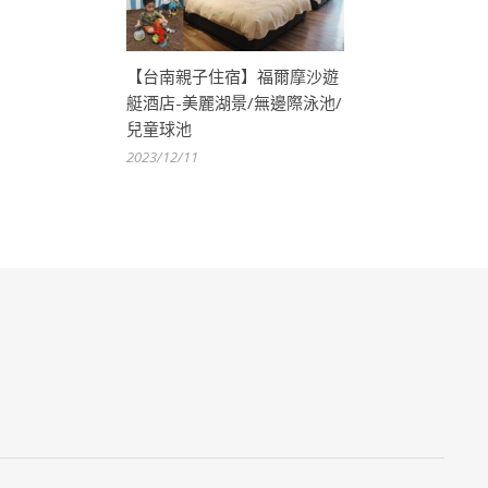
【台南親子住宿】福爾摩沙遊
艇酒店-美麗湖景/無邊際泳池/
兒童球池
2023/12/11