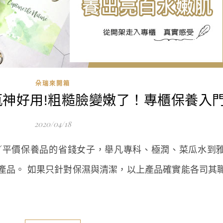
朵瑞來開箱
神好用!粗糙臉變嫩了！專櫃保養入
2020/04/18
架／平價保養品的省錢女子，舉凡專科、極潤、菜瓜水到
的產品。 如果只針對保濕與清潔，以上產品確實能各司其