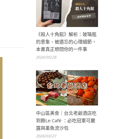
《殺人十角館》解析：玻璃瓶
的意象、被遺忘的心理細節，
本書真正想問你的一件事
2026/05/28
中山區美食｜台北老爺酒店吃
到飽Le Café ：必吃冠軍可麗
露與墨魚流沙包
2026/03/27