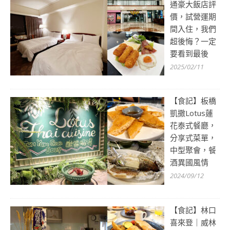
通豪大飯店評
價，試營運期
間入住，我們
超後悔？一定
要看到最後
2025/02/11
【食記】板橋
凱撒Lotus蓮
花泰式餐廳，
分享式菜單，
中型聚會，餐
酒異國風情
2024/09/12
【食記】林口
喜來登｜威林