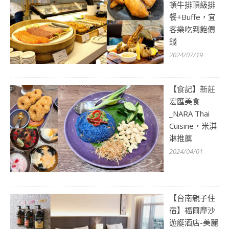
頓牛排頂級排
餐+Buffe，宜
客樂吃到飽價
錢
2024/07/19
【食記】新莊
宏匯美食
_NARA Thai
Cuisine，米淇
淋推薦
2024/04/01
【台南親子住
宿】福爾摩沙
遊艇酒店-美麗