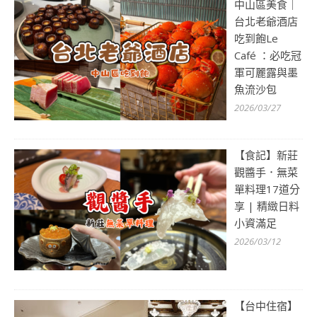
中山區美食｜
台北老爺酒店
吃到飽Le
Café ：必吃冠
軍可麗露與墨
魚流沙包
2026/03/27
【食記】新莊
觀醬手．無菜
單料理17道分
享 | 精緻日料
小資滿足
2026/03/12
【台中住宿】