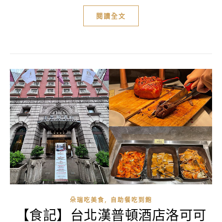
閱讀全文
,
朵瑞吃美食
自助餐吃到飽
【食記】台北漢普頓酒店洛可可