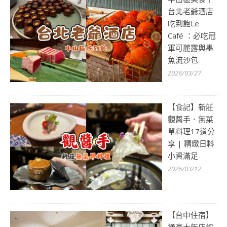
台北老爺酒店
吃到飽Le
Café ：必吃冠
軍可麗露與墨
魚流沙包
2026/03/27
【食記】新莊
觀醬手．無菜
單料理17道分
享 | 精緻日料
小資滿足
2026/03/12
【台中住宿】
通豪大飯店評