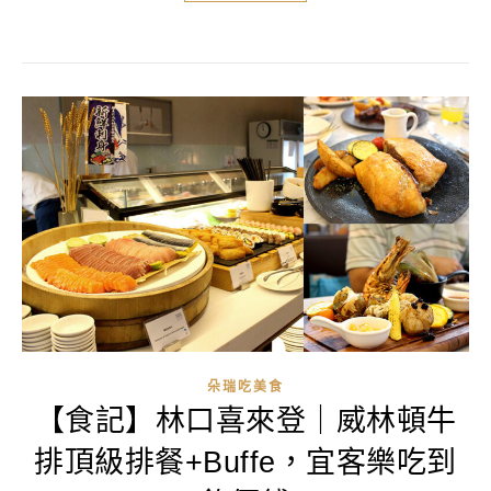
朵瑞吃美食
【食記】林口喜來登｜威林頓牛
排頂級排餐+Buffe，宜客樂吃到