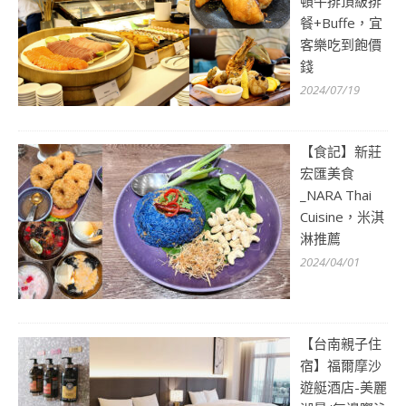
頓牛排頂級排
餐+Buffe，宜
客樂吃到飽價
錢
2024/07/19
【食記】新莊
宏匯美食
_NARA Thai
Cuisine，米淇
淋推薦
2024/04/01
【台南親子住
宿】福爾摩沙
遊艇酒店-美麗