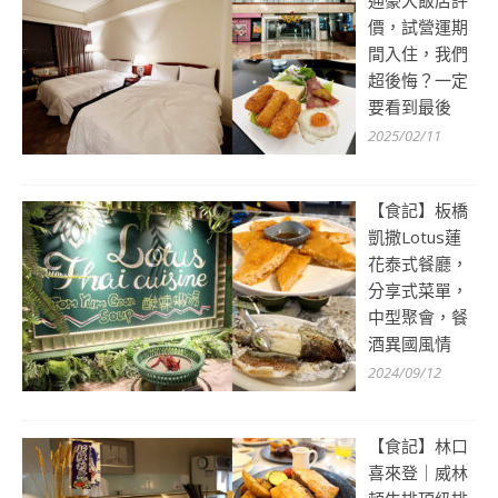
價，試營運期
間入住，我們
超後悔？一定
要看到最後
2025/02/11
【食記】板橋
凱撒Lotus蓮
花泰式餐廳，
分享式菜單，
中型聚會，餐
酒異國風情
2024/09/12
【食記】林口
喜來登｜威林