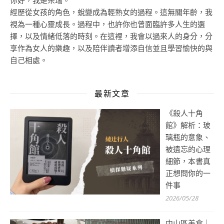
你好，我是朵瑞。
經歷從女孩的角色，蛻變成為輕熟女的過程。這無關年齡，我
視為一種心靈成長。過程中，也許你也曾面臨許多人生的選
擇，以及情緒低落的時刻。在這裡，我會以過來人的身分，分
享作為女人的樂趣，以及陪伴讀者增添自信並且學習愉快的與
自己相處。
最新文章
《殺人十角
館》解析：玻
璃瓶的意象、
被遺忘的心理
細節，本書真
正想問你的一
件事
2026/05/28
中山區美食｜