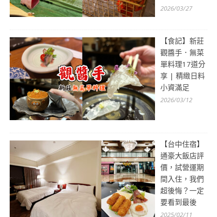
2026/03/27
【食記】新莊
觀醬手．無菜
單料理17道分
享 | 精緻日料
小資滿足
2026/03/12
【台中住宿】
通豪大飯店評
價，試營運期
間入住，我們
超後悔？一定
要看到最後
2025/02/11