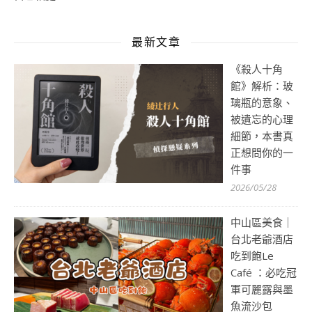
最新文章
《殺人十角
館》解析：玻
璃瓶的意象、
被遺忘的心理
細節，本書真
正想問你的一
件事
2026/05/28
中山區美食｜
台北老爺酒店
吃到飽Le
Café ：必吃冠
軍可麗露與墨
魚流沙包