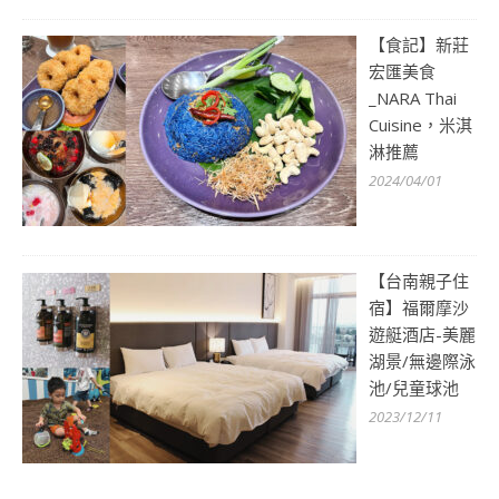
【食記】新莊
宏匯美食
_NARA Thai
Cuisine，米淇
淋推薦
2024/04/01
【台南親子住
宿】福爾摩沙
遊艇酒店-美麗
湖景/無邊際泳
池/兒童球池
2023/12/11