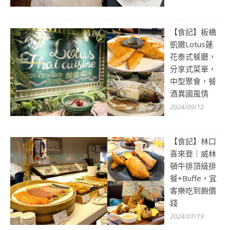
【食記】板橋
凱撒Lotus蓮
花泰式餐廳，
分享式菜單，
中型聚會，餐
酒異國風情
2024/09/12
【食記】林口
喜來登｜威林
頓牛排頂級排
餐+Buffe，宜
客樂吃到飽價
錢
2024/07/19