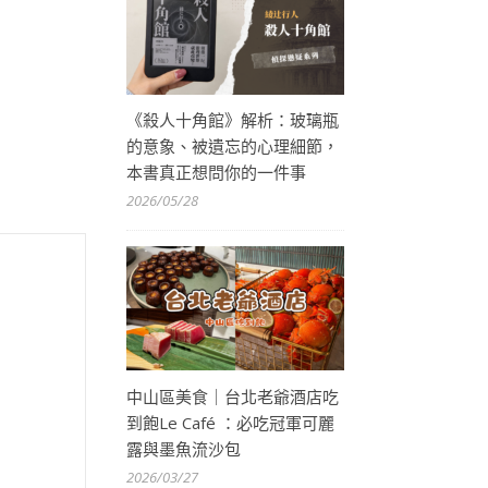
《殺人十角館》解析：玻璃瓶
的意象、被遺忘的心理細節，
本書真正想問你的一件事
2026/05/28
中山區美食｜台北老爺酒店吃
到飽Le Café ：必吃冠軍可麗
露與墨魚流沙包
2026/03/27