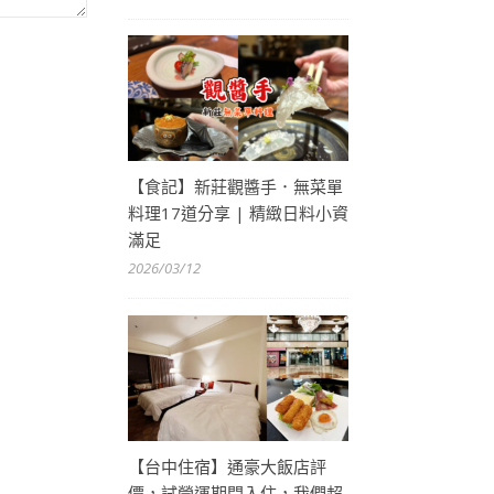
【食記】新莊觀醬手．無菜單
料理17道分享 | 精緻日料小資
滿足
2026/03/12
【台中住宿】通豪大飯店評
價，試營運期間入住，我們超