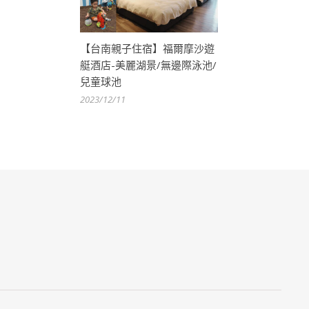
【台南親子住宿】福爾摩沙遊
艇酒店-美麗湖景/無邊際泳池/
兒童球池
2023/12/11