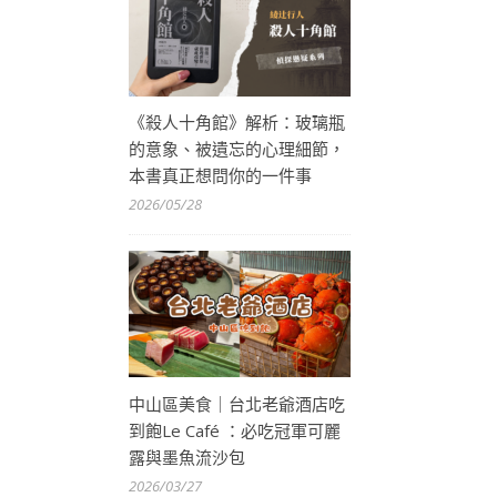
《殺人十角館》解析：玻璃瓶
的意象、被遺忘的心理細節，
本書真正想問你的一件事
2026/05/28
中山區美食｜台北老爺酒店吃
到飽Le Café ：必吃冠軍可麗
露與墨魚流沙包
2026/03/27