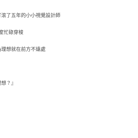
打滾了五年的小小視覺設計師
公室忙碌穿梭
為理想就在前方不遠處
理想？』