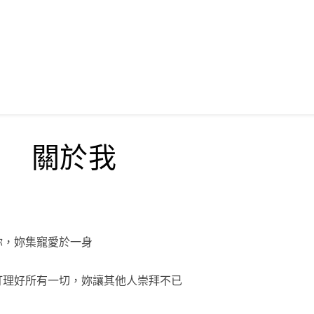
關於我
你，妳集寵愛於一身
打理好所有一切，妳讓其他人崇拜不已