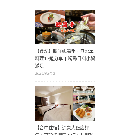
【食記】新莊觀醬手．無菜單
料理17道分享 | 精緻日料小資
滿足
2026/03/12
【台中住宿】通豪大飯店評
價，試營運期間入住，我們超