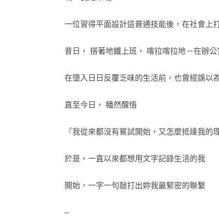
一位習得平面設計這普通技能後，在社會上
昔日， 搭著地鐵上班， 喀拉喀拉地－在辦
在墮入日日反覆乏味的生活前，也曾經誤以
直至今日， 幡然醒悟
『我從來都沒有嘗試開始，又怎麼抵達我的
於是，一直以來都想用文字記錄生活的我
開始，一字一句敲打出妳我最緊密的聯繫
–