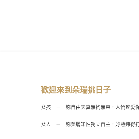
歡迎來到朵瑞挑日子
女孩 － 妳自由天真無拘無束，人們疼愛
女人 － 妳美麗知性獨立自主，妳熟練得