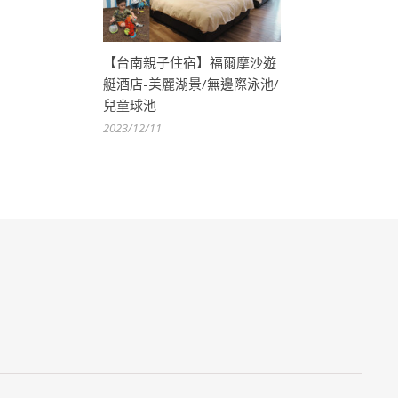
【台南親子住宿】福爾摩沙遊
艇酒店-美麗湖景/無邊際泳池/
兒童球池
2023/12/11