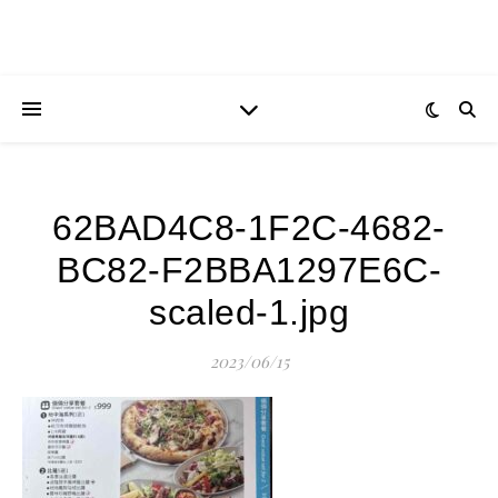
62BAD4C8-1F2C-4682-
BC82-F2BBA1297E6C-
scaled-1.jpg
2023/06/15