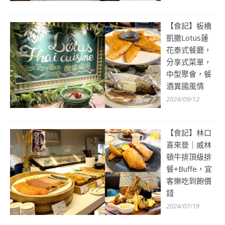
【食記】板橋
凱撒Lotus蓮
花泰式餐廳，
分享式菜單，
中型聚會，餐
酒異國風情
2024/09/12
【食記】林口
喜來登｜威林
頓牛排頂級排
餐+Buffe，宜
客樂吃到飽價
錢
2024/07/19