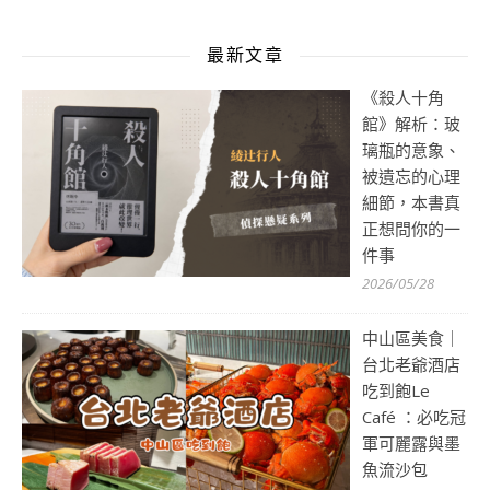
最新文章
《殺人十角
館》解析：玻
璃瓶的意象、
被遺忘的心理
細節，本書真
正想問你的一
件事
2026/05/28
中山區美食｜
台北老爺酒店
吃到飽Le
Café ：必吃冠
軍可麗露與墨
魚流沙包