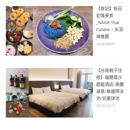
【食記】新莊
宏匯美食
_NARA Thai
Cuisine，米淇
淋推薦
2024/04/01
【台南親子住
宿】福爾摩沙
遊艇酒店-美麗
湖景/無邊際泳
池/兒童球池
2023/12/11