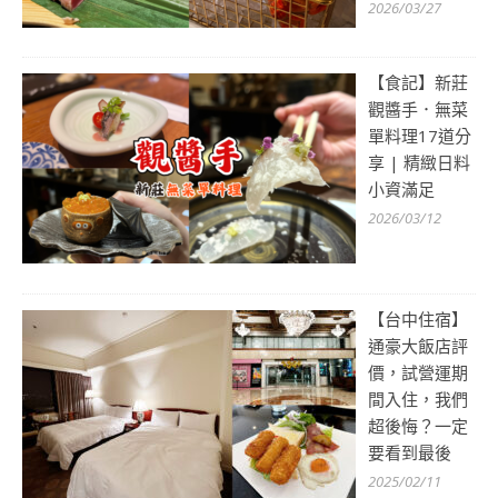
2026/03/27
【食記】新莊
觀醬手．無菜
單料理17道分
享 | 精緻日料
小資滿足
2026/03/12
【台中住宿】
通豪大飯店評
價，試營運期
間入住，我們
超後悔？一定
要看到最後
2025/02/11