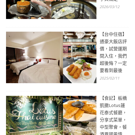
2026/03/12
【台中住宿】
通豪大飯店評
價，試營運期
間入住，我們
超後悔？一定
要看到最後
2025/02/11
【食記】板橋
凱撒Lotus蓮
花泰式餐廳，
分享式菜單，
中型聚會，餐
酒異國風情