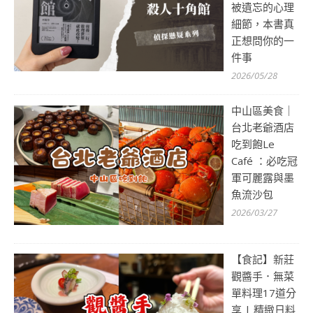
被遺忘的心理
細節，本書真
正想問你的一
件事
2026/05/28
中山區美食｜
台北老爺酒店
吃到飽Le
Café ：必吃冠
軍可麗露與墨
魚流沙包
2026/03/27
【食記】新莊
觀醬手．無菜
單料理17道分
享 | 精緻日料