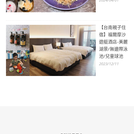
【台南親子住
宿】福爾摩沙
遊艇酒店-美麗
湖景/無邊際泳
池/兒童球池
2023/12/11