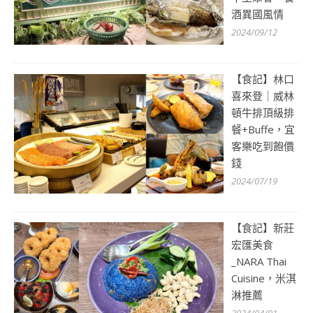
酒異國風情
2024/09/12
【食記】林口
喜來登｜威林
頓牛排頂級排
餐+Buffe，宜
客樂吃到飽價
錢
2024/07/19
【食記】新莊
宏匯美食
_NARA Thai
Cuisine，米淇
淋推薦
2024/04/01