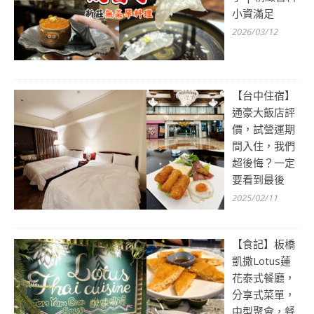
小資滿足
2026/03/12
【台中住宿】
通豪大飯店評
價，試營運期
間入住，我們
超後悔？一定
要看到最後
2025/02/11
【食記】板橋
凱撒Lotus蓮
花泰式餐廳，
分享式菜單，
中型聚會，餐