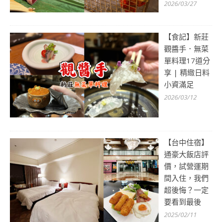
2026/03/27
【食記】新莊
觀醬手．無菜
單料理17道分
享 | 精緻日料
小資滿足
2026/03/12
【台中住宿】
通豪大飯店評
價，試營運期
間入住，我們
超後悔？一定
要看到最後
2025/02/11