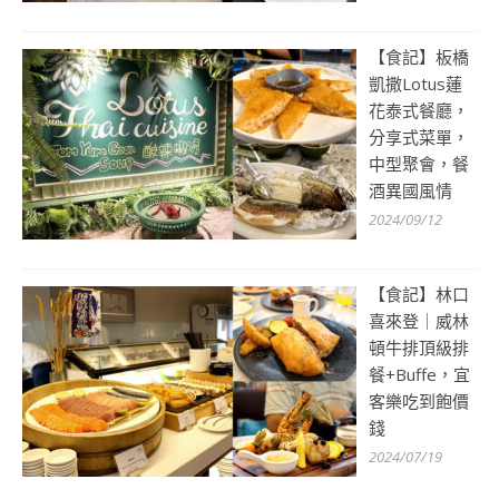
【食記】板橋
凱撒Lotus蓮
花泰式餐廳，
分享式菜單，
中型聚會，餐
酒異國風情
2024/09/12
【食記】林口
喜來登｜威林
頓牛排頂級排
餐+Buffe，宜
客樂吃到飽價
錢
2024/07/19