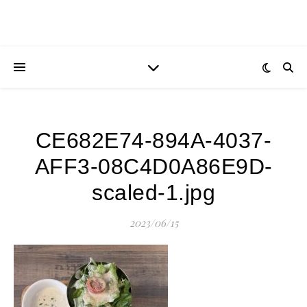
CE682E74-894A-4037-
AFF3-08C4D0A86E9D-
scaled-1.jpg
2023/06/15