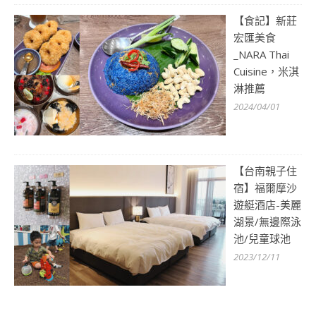
【食記】新莊
宏匯美食
_NARA Thai
Cuisine，米淇
淋推薦
2024/04/01
【台南親子住
宿】福爾摩沙
遊艇酒店-美麗
湖景/無邊際泳
池/兒童球池
2023/12/11