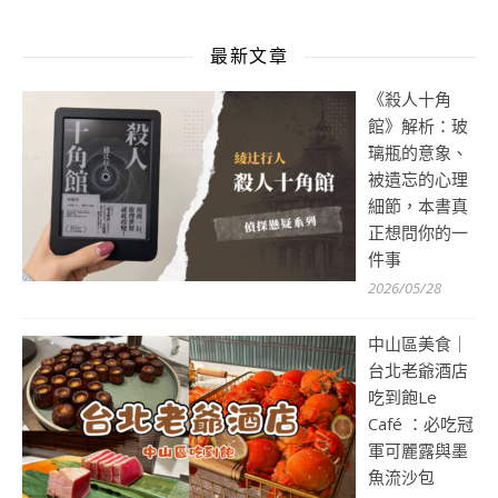
最新文章
《殺人十角
館》解析：玻
璃瓶的意象、
被遺忘的心理
細節，本書真
正想問你的一
件事
2026/05/28
中山區美食｜
台北老爺酒店
吃到飽Le
Café ：必吃冠
軍可麗露與墨
魚流沙包