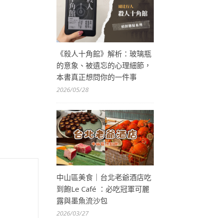
《殺人十角館》解析：玻璃瓶
的意象、被遺忘的心理細節，
本書真正想問你的一件事
2026/05/28
中山區美食｜台北老爺酒店吃
到飽Le Café ：必吃冠軍可麗
露與墨魚流沙包
2026/03/27