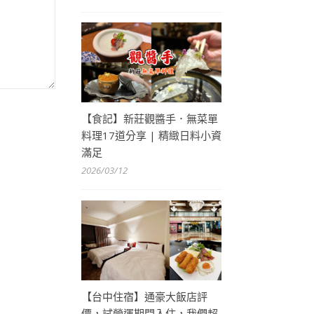
【食記】新莊觀醬手．無菜單
料理17道分享 | 精緻日料小資
滿足
2026/03/12
【台中住宿】通豪大飯店評
價，試營運期間入住，我們超