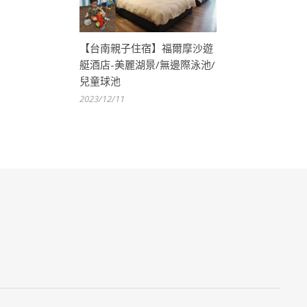
【台南親子住宿】福爾摩沙遊
艇酒店-美麗湖景/無邊際泳池/
兒童球池
2023/12/11