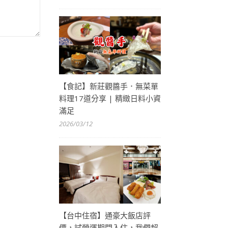
【食記】新莊觀醬手．無菜單
料理17道分享 | 精緻日料小資
滿足
2026/03/12
【台中住宿】通豪大飯店評
價，試營運期間入住，我們超