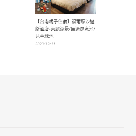
【台南親子住宿】福爾摩沙遊
艇酒店-美麗湖景/無邊際泳池/
兒童球池
2023/12/11