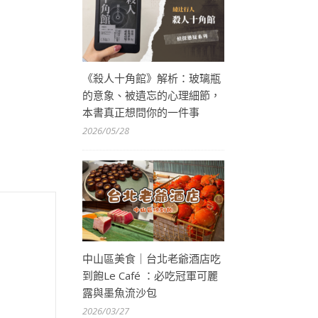
《殺人十角館》解析：玻璃瓶
的意象、被遺忘的心理細節，
本書真正想問你的一件事
2026/05/28
中山區美食｜台北老爺酒店吃
到飽Le Café ：必吃冠軍可麗
露與墨魚流沙包
2026/03/27