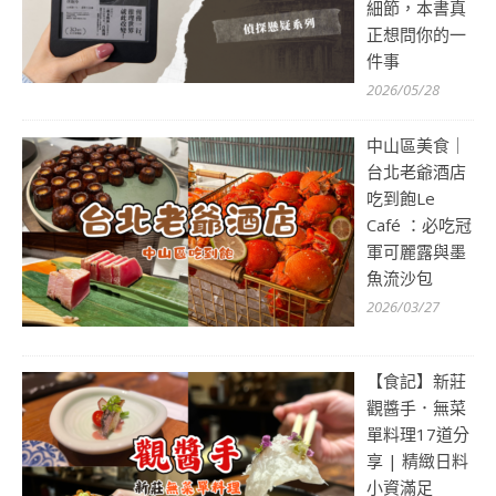
細節，本書真
正想問你的一
件事
2026/05/28
中山區美食｜
台北老爺酒店
吃到飽Le
Café ：必吃冠
軍可麗露與墨
魚流沙包
2026/03/27
【食記】新莊
觀醬手．無菜
單料理17道分
享 | 精緻日料
小資滿足