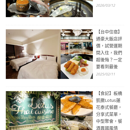
2026/03/12
【台中住宿】
通豪大飯店評
價，試營運期
間入住，我們
超後悔？一定
要看到最後
2025/02/11
【食記】板橋
凱撒Lotus蓮
花泰式餐廳，
分享式菜單，
中型聚會，餐
酒異國風情