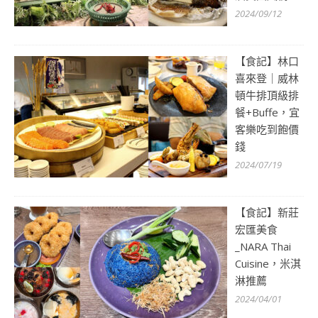
2024/09/12
【食記】林口
喜來登｜威林
頓牛排頂級排
餐+Buffe，宜
客樂吃到飽價
錢
2024/07/19
【食記】新莊
宏匯美食
_NARA Thai
Cuisine，米淇
淋推薦
2024/04/01