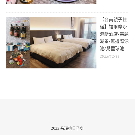
【台南親子住
宿】福爾摩沙
遊艇酒店-美麗
湖景/無邊際泳
池/兒童球池
2023/12/11
2023 朵瑞挑日子©.