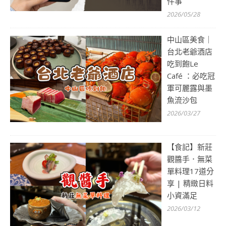
件事
2026/05/28
中山區美食｜
台北老爺酒店
吃到飽Le
Café ：必吃冠
軍可麗露與墨
魚流沙包
2026/03/27
【食記】新莊
觀醬手．無菜
單料理17道分
享 | 精緻日料
小資滿足
2026/03/12