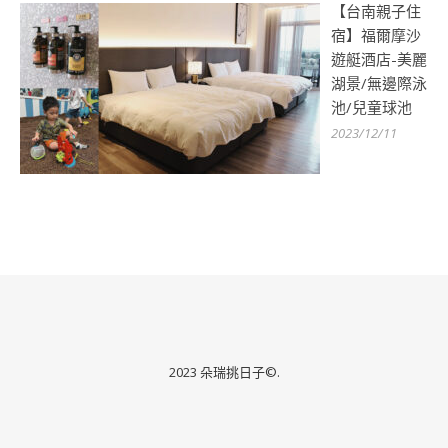
【台南親子住
宿】福爾摩沙
遊艇酒店-美麗
湖景/無邊際泳
池/兒童球池
2023/12/11
2023 朵瑞挑日子©.