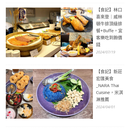
【食記】林口
喜來登｜威林
頓牛排頂級排
餐+Buffe，宜
客樂吃到飽價
錢
2024/07/19
【食記】新莊
宏匯美食
_NARA Thai
Cuisine，米淇
淋推薦
2024/04/01