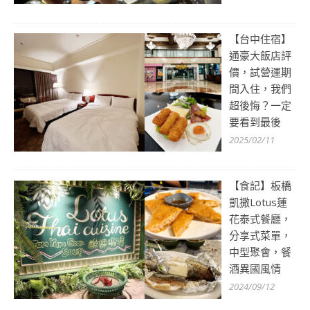
【台中住宿】
通豪大飯店評
價，試營運期
間入住，我們
超後悔？一定
要看到最後
2025/02/11
【食記】板橋
凱撒Lotus蓮
花泰式餐廳，
分享式菜單，
中型聚會，餐
酒異國風情
2024/09/12