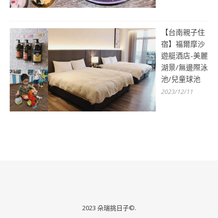
【台南親子住
宿】福爾摩沙
遊艇酒店-美麗
湖景/無邊際泳
池/兒童球池
2023/12/11
2023 朵瑞挑日子©.