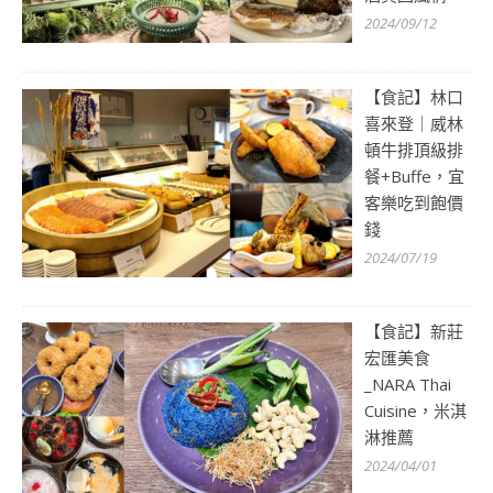
2024/09/12
【食記】林口
喜來登｜威林
頓牛排頂級排
餐+Buffe，宜
客樂吃到飽價
錢
2024/07/19
【食記】新莊
宏匯美食
_NARA Thai
Cuisine，米淇
淋推薦
2024/04/01