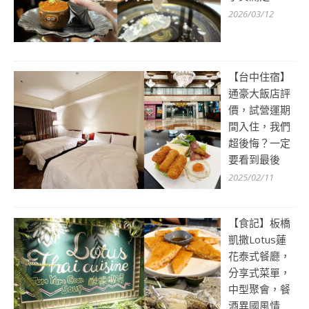
2026/03/12
【台中住宿】
通豪大飯店評
價，試營運期
間入住，我們
超後悔？一定
要看到最後
2025/02/11
【食記】板橋
凱撒Lotus蓮
花泰式餐廳，
分享式菜單，
中型聚會，餐
酒異國風情