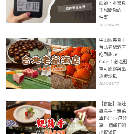
細節，本書真
正想問你的一
件事
2026/05/28
中山區美食｜
台北老爺酒店
吃到飽Le
Café ：必吃冠
軍可麗露與墨
魚流沙包
2026/03/27
【食記】新莊
觀醬手．無菜
單料理17道分
享 | 精緻日料
小資滿足