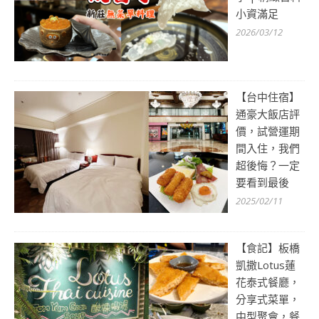
小資滿足
2026/03/12
【台中住宿】
通豪大飯店評
價，試營運期
間入住，我們
超後悔？一定
要看到最後
2025/02/11
【食記】板橋
凱撒Lotus蓮
花泰式餐廳，
分享式菜單，
中型聚會，餐