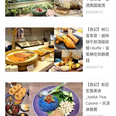
酒異國風情
2024/09/12
【食記】林口
喜來登｜威林
頓牛排頂級排
餐+Buffe，宜
客樂吃到飽價
錢
2024/07/19
【食記】新莊
宏匯美食
_NARA Thai
Cuisine，米淇
淋推薦
2024/04/01