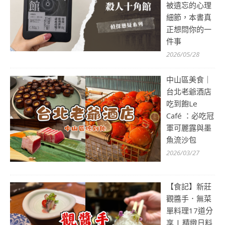
被遺忘的心理
細節，本書真
正想問你的一
件事
2026/05/28
中山區美食｜
台北老爺酒店
吃到飽Le
Café ：必吃冠
軍可麗露與墨
魚流沙包
2026/03/27
【食記】新莊
觀醬手．無菜
單料理17道分
享 | 精緻日料