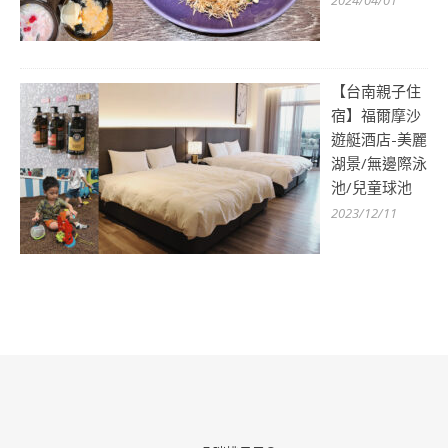
【台南親子住
宿】福爾摩沙
遊艇酒店-美麗
湖景/無邊際泳
池/兒童球池
2023/12/11