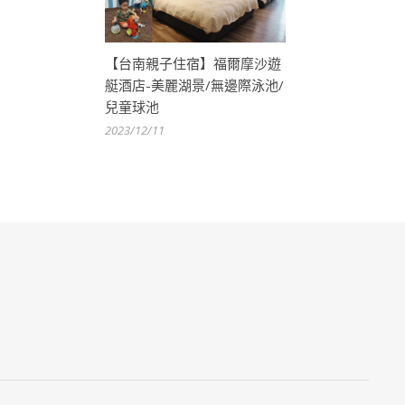
【台南親子住宿】福爾摩沙遊
艇酒店-美麗湖景/無邊際泳池/
兒童球池
2023/12/11