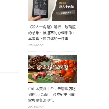
《殺人十角館》解析：玻璃瓶
的意象、被遺忘的心理細節，
本書真正想問你的一件事
2026/05/28
中山區美食｜台北老爺酒店吃
到飽Le Café ：必吃冠軍可麗
露與墨魚流沙包
2026/03/27