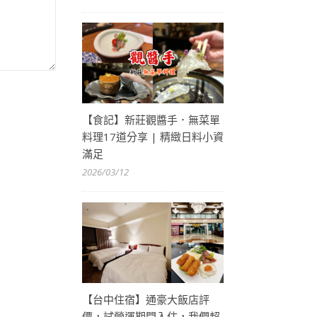
【食記】新莊觀醬手．無菜單
料理17道分享 | 精緻日料小資
滿足
2026/03/12
【台中住宿】通豪大飯店評
價，試營運期間入住，我們超