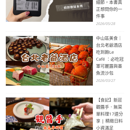
細節，本書真
正想問你的一
件事
2026/05/28
中山區美食｜
台北老爺酒店
吃到飽Le
Café ：必吃冠
軍可麗露與墨
魚流沙包
2026/03/27
【食記】新莊
觀醬手．無菜
單料理17道分
享 | 精緻日料
小資滿足