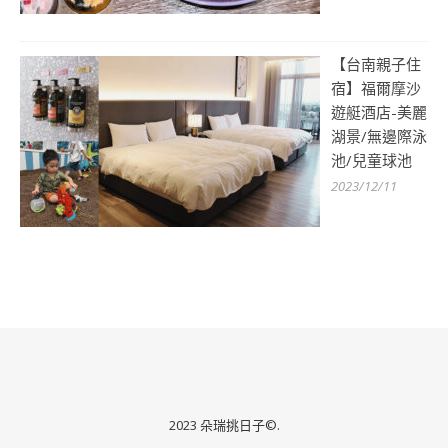
【台南親子住
宿】福爾摩沙
遊艇酒店-美麗
湖景/無邊際泳
池/兒童球池
2023/12/11
2023 朵瑞挑日子©.