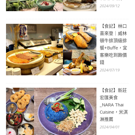
2024/09/12
【食記】林口
喜來登｜威林
頓牛排頂級排
餐+Buffe，宜
客樂吃到飽價
錢
2024/07/19
【食記】新莊
宏匯美食
_NARA Thai
Cuisine，米淇
淋推薦
2024/04/01