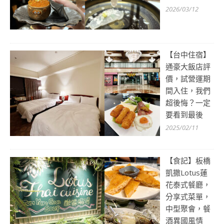
2026/03/12
【台中住宿】
通豪大飯店評
價，試營運期
間入住，我們
超後悔？一定
要看到最後
2025/02/11
【食記】板橋
凱撒Lotus蓮
花泰式餐廳，
分享式菜單，
中型聚會，餐
酒異國風情