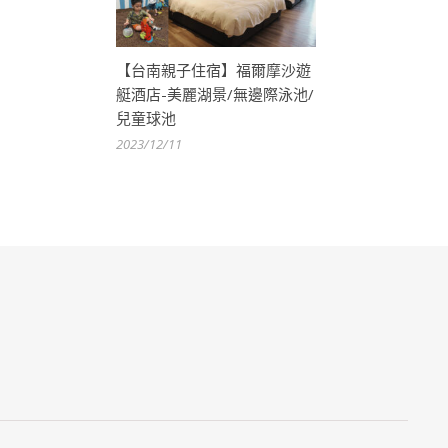
【台南親子住宿】福爾摩沙遊
艇酒店-美麗湖景/無邊際泳池/
兒童球池
2023/12/11