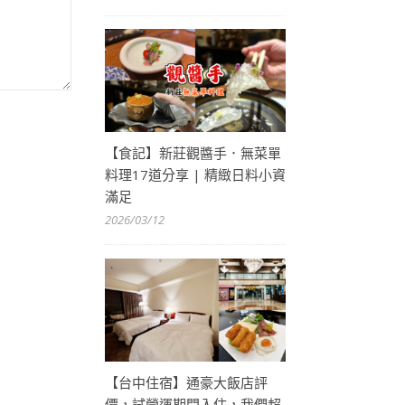
【食記】新莊觀醬手．無菜單
料理17道分享 | 精緻日料小資
滿足
2026/03/12
【台中住宿】通豪大飯店評
價，試營運期間入住，我們超