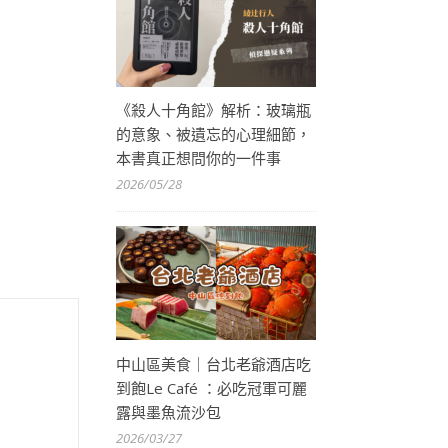
《殺人十角館》解析：玻璃瓶
的意象、被遺忘的心理細節，
本書真正想問你的一件事
2026/05/28
中山區美食｜台北老爺酒店吃
到飽Le Café ：必吃冠軍可麗
露與墨魚流沙包
2026/03/27