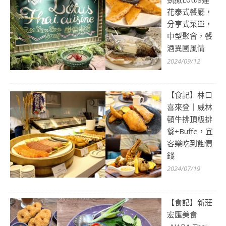
花泰式餐廳，
分享式菜單，
中型聚會，餐
酒異國風情
2024/09/12
【食記】林口
喜來登｜威林
頓牛排頂級排
餐+Buffe，宜
客樂吃到飽價
錢
2024/07/19
【食記】新莊
宏匯美食