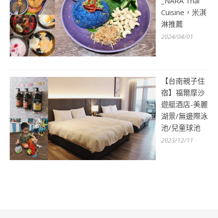
_NARA Thai
Cuisine，米淇
淋推薦
2024/04/01
【台南親子住
宿】福爾摩沙
遊艇酒店-美麗
湖景/無邊際泳
池/兒童球池
2023/12/11