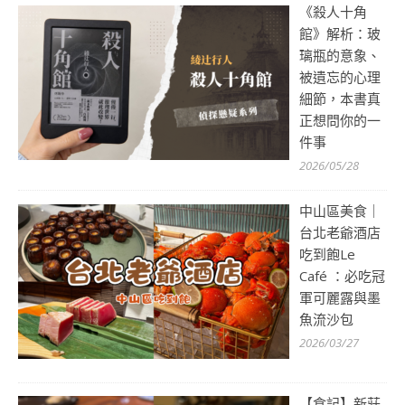
《殺人十角
館》解析：玻
璃瓶的意象、
被遺忘的心理
細節，本書真
正想問你的一
件事
2026/05/28
中山區美食｜
台北老爺酒店
吃到飽Le
Café ：必吃冠
軍可麗露與墨
魚流沙包
2026/03/27
【食記】新莊