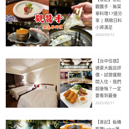
觀醬手．無菜
單料理17道分
享 | 精緻日料
小資滿足
2026/03/12
【台中住宿】
通豪大飯店評
價，試營運期
間入住，我們
超後悔？一定
要看到最後
2025/02/11
【食記】板橋
凱撒Lotus蓮