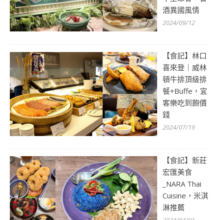
酒異國風情
2024/09/12
【食記】林口
喜來登｜威林
頓牛排頂級排
餐+Buffe，宜
客樂吃到飽價
錢
2024/07/19
【食記】新莊
宏匯美食
_NARA Thai
Cuisine，米淇
淋推薦
2024/04/01