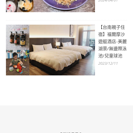
【台南親子住
宿】福爾摩沙
遊艇酒店-美麗
湖景/無邊際泳
池/兒童球池
2023/12/11