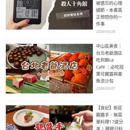
被遺忘的心理
細節，本書真
正想問你的一
件事
2026/05/28
中山區美食｜
台北老爺酒店
吃到飽Le
Café ：必吃冠
軍可麗露與墨
魚流沙包
2026/03/27
【食記】新莊
觀醬手．無菜
單料理17道分
享 | 精緻日料