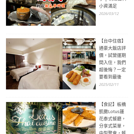
小資滿足
2026/03/12
【台中住宿】
通豪大飯店評
價，試營運期
間入住，我們
超後悔？一定
要看到最後
2025/02/11
【食記】板橋
凱撒Lotus蓮
花泰式餐廳，
分享式菜單，
中型聚會，餐