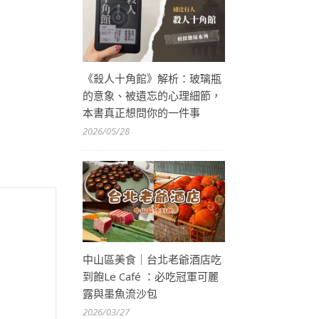
《殺人十角館》解析：玻璃瓶
的意象、被遺忘的心理細節，
本書真正想問你的一件事
2026/05/28
中山區美食｜台北老爺酒店吃
到飽Le Café ：必吃冠軍可麗
露與墨魚流沙包
2026/03/27