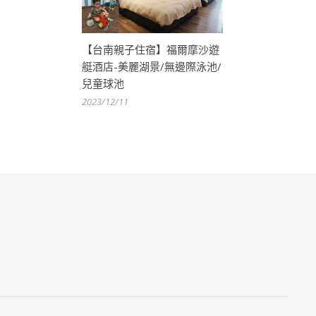
【台南親子住宿】福爾摩沙遊
艇酒店-美麗湖景/無邊際泳池/
兒童球池
2023/12/11