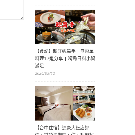
【食記】新莊觀醬手．無菜單
料理17道分享 | 精緻日料小資
滿足
2026/03/12
【台中住宿】通豪大飯店評
價，試營運期間入住，我們超