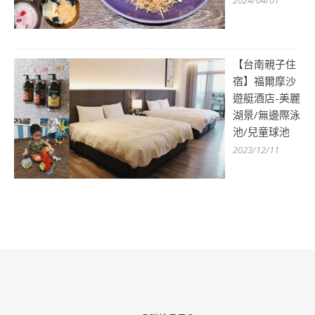
【台南親子住
宿】福爾摩沙
遊艇酒店-美麗
湖景/無邊際泳
池/兒童球池
2023/12/11