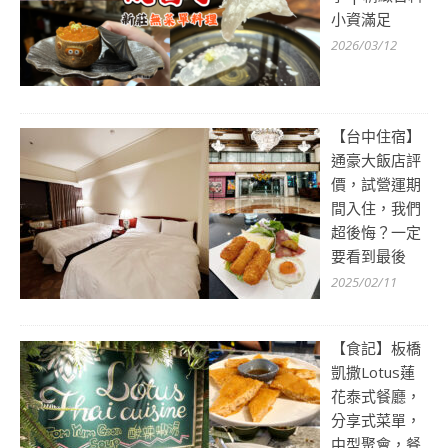
小資滿足
2026/03/12
【台中住宿】
通豪大飯店評
價，試營運期
間入住，我們
超後悔？一定
要看到最後
2025/02/11
【食記】板橋
凱撒Lotus蓮
花泰式餐廳，
分享式菜單，
中型聚會，餐