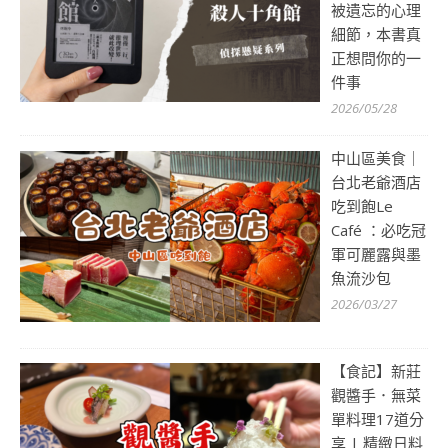
被遺忘的心理
細節，本書真
正想問你的一
件事
2026/05/28
中山區美食｜
台北老爺酒店
吃到飽Le
Café ：必吃冠
軍可麗露與墨
魚流沙包
2026/03/27
【食記】新莊
觀醬手．無菜
單料理17道分
享 | 精緻日料