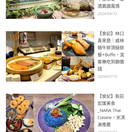
酒異國風情
2024/09/12
【食記】林口
喜來登｜威林
頓牛排頂級排
餐+Buffe，宜
客樂吃到飽價
錢
2024/07/19
【食記】新莊
宏匯美食
_NARA Thai
Cuisine，米淇
淋推薦
2024/04/01