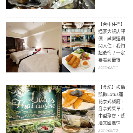
【台中住宿】
通豪大飯店評
價，試營運期
間入住，我們
超後悔？一定
要看到最後
2025/02/11
【食記】板橋
凱撒Lotus蓮
花泰式餐廳，
分享式菜單，
中型聚會，餐
酒異國風情
2024/09/12