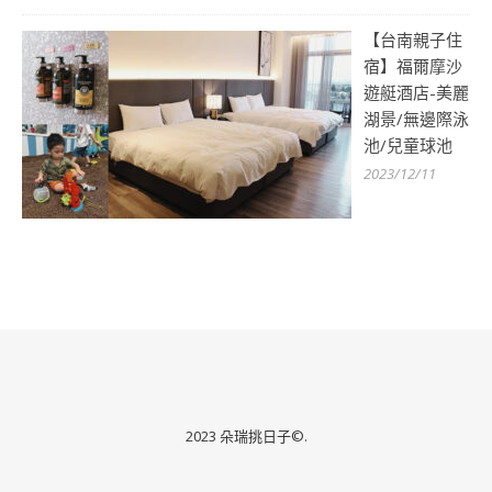
【台南親子住
宿】福爾摩沙
遊艇酒店-美麗
湖景/無邊際泳
池/兒童球池
2023/12/11
2023 朵瑞挑日子©.