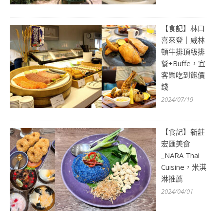
【食記】林口
喜來登｜威林
頓牛排頂級排
餐+Buffe，宜
客樂吃到飽價
錢
2024/07/19
【食記】新莊
宏匯美食
_NARA Thai
Cuisine，米淇
淋推薦
2024/04/01