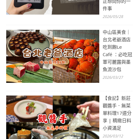
正想問你的一
件事
2026/05/28
中山區美食｜
台北老爺酒店
吃到飽Le
Café ：必吃冠
軍可麗露與墨
魚流沙包
2026/03/27
【食記】新莊
觀醬手．無菜
單料理17道分
享 | 精緻日料
小資滿足
2026/03/12