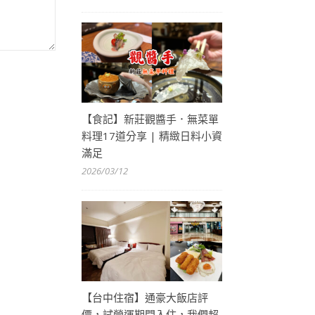
【食記】新莊觀醬手．無菜單
料理17道分享 | 精緻日料小資
滿足
2026/03/12
【台中住宿】通豪大飯店評
價，試營運期間入住，我們超