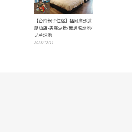
【台南親子住宿】福爾摩沙遊
艇酒店-美麗湖景/無邊際泳池/
兒童球池
2023/12/11