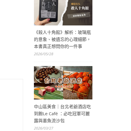
《殺人十角館》解析：玻璃瓶
的意象、被遺忘的心理細節，
本書真正想問你的一件事
2026/05/28
中山區美食｜台北老爺酒店吃
到飽Le Café ：必吃冠軍可麗
露與墨魚流沙包
2026/03/27