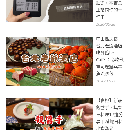
細節，本書真
正想問你的一
件事
2026/05/28
中山區美食｜
台北老爺酒店
吃到飽Le
Café ：必吃冠
軍可麗露與墨
魚流沙包
2026/03/27
【食記】新莊
觀醬手．無菜
單料理17道分
享 | 精緻日料
小資滿足