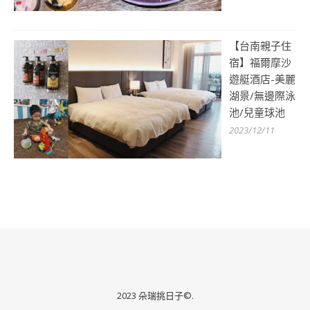
【台南親子住
宿】福爾摩沙
遊艇酒店-美麗
湖景/無邊際泳
池/兒童球池
2023/12/11
2023 朵瑞挑日子©.