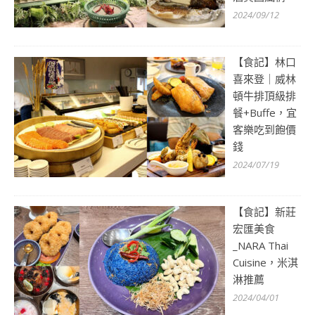
2024/09/12
【食記】林口
喜來登｜威林
頓牛排頂級排
餐+Buffe，宜
客樂吃到飽價
錢
2024/07/19
【食記】新莊
宏匯美食
_NARA Thai
Cuisine，米淇
淋推薦
2024/04/01