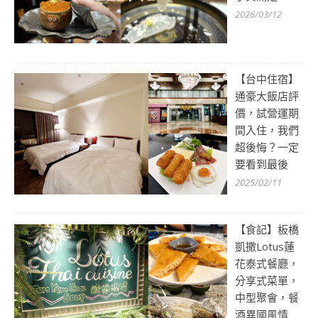
2026/03/12
【台中住宿】
通豪大飯店評
價，試營運期
間入住，我們
超後悔？一定
要看到最後
2025/02/11
【食記】板橋
凱撒Lotus蓮
花泰式餐廳，
分享式菜單，
中型聚會，餐
酒異國風情