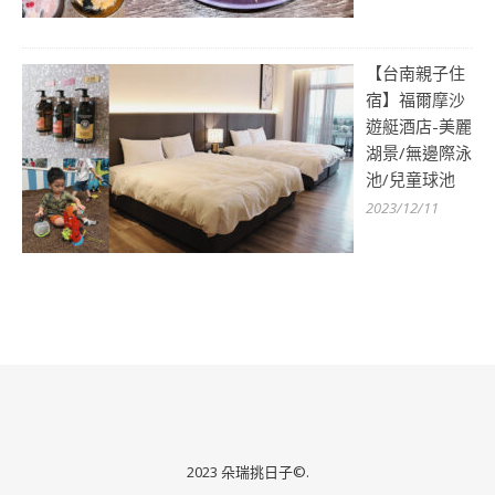
【台南親子住
宿】福爾摩沙
遊艇酒店-美麗
湖景/無邊際泳
池/兒童球池
2023/12/11
2023 朵瑞挑日子©.