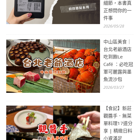
細節，本書真
正想問你的一
件事
2026/05/28
中山區美食｜
台北老爺酒店
吃到飽Le
Café ：必吃冠
軍可麗露與墨
魚流沙包
2026/03/27
【食記】新莊
觀醬手．無菜
單料理17道分
享 | 精緻日料
小資滿足