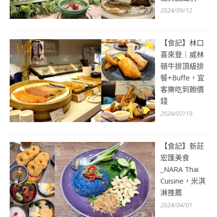
2024/09/12
【食記】林口
喜來登｜威林
頓牛排頂級排
餐+Buffe，宜
客樂吃到飽價
錢
2024/07/19
【食記】新莊
宏匯美食
_NARA Thai
Cuisine，米淇
淋推薦
2024/04/01