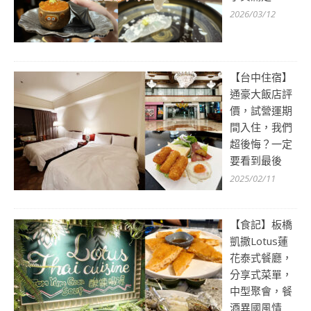
2026/03/12
【台中住宿】
通豪大飯店評
價，試營運期
間入住，我們
超後悔？一定
要看到最後
2025/02/11
【食記】板橋
凱撒Lotus蓮
花泰式餐廳，
分享式菜單，
中型聚會，餐
酒異國風情