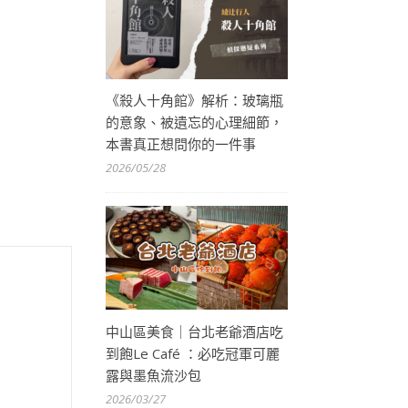
《殺人十角館》解析：玻璃瓶
的意象、被遺忘的心理細節，
本書真正想問你的一件事
2026/05/28
中山區美食｜台北老爺酒店吃
到飽Le Café ：必吃冠軍可麗
露與墨魚流沙包
2026/03/27