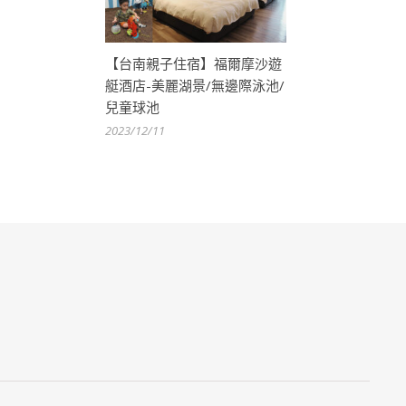
【台南親子住宿】福爾摩沙遊
艇酒店-美麗湖景/無邊際泳池/
兒童球池
2023/12/11