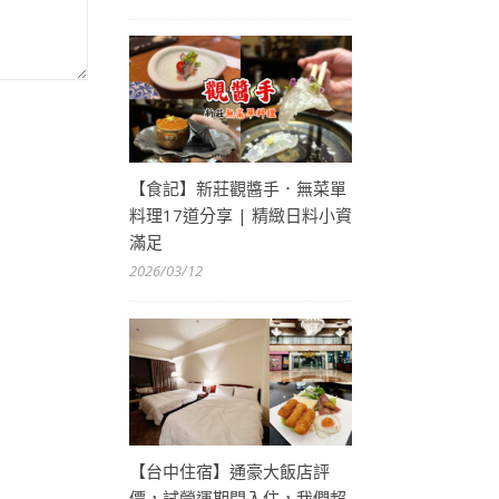
【食記】新莊觀醬手．無菜單
料理17道分享 | 精緻日料小資
滿足
2026/03/12
【台中住宿】通豪大飯店評
價，試營運期間入住，我們超