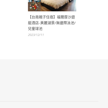
【台南親子住宿】福爾摩沙遊
艇酒店-美麗湖景/無邊際泳池/
兒童球池
2023/12/11