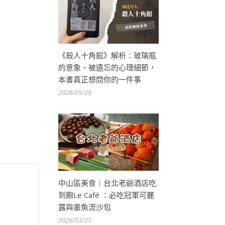
《殺人十角館》解析：玻璃瓶
的意象、被遺忘的心理細節，
本書真正想問你的一件事
2026/05/28
中山區美食｜台北老爺酒店吃
到飽Le Café ：必吃冠軍可麗
露與墨魚流沙包
2026/03/27