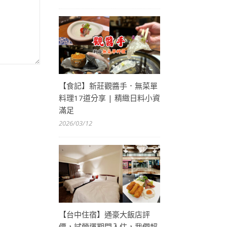
【食記】新莊觀醬手．無菜單
料理17道分享 | 精緻日料小資
滿足
2026/03/12
【台中住宿】通豪大飯店評
價，試營運期間入住，我們超